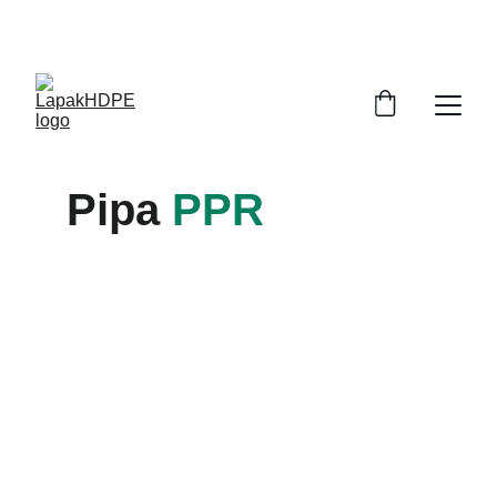
0812 8169 1940   
koesumajayamandiri@gmail.com
Pipa 
PPR