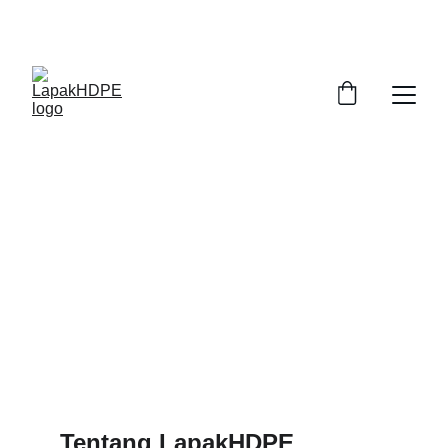
0812 8169 1940   
koesumajayamandiri@gmail.com
Tentang LapakHDPE