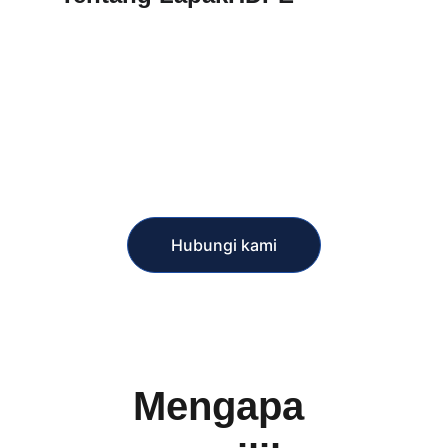
CV Koesuma Jaya Mandiri hadir sebagai 
distributor pipa dan fitting HDPE 
terpercaya dengan layanan mudah dan 
cepat. Dengan tagline LapakHDPE, kami 
siap melayani lebutuhan pipa dan 
aksesoris HDPE untuk kebutuhan proyek 
anda.
Hubungi kami
Mengapa 