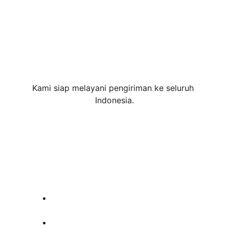
Kami siap melayani pengiriman ke seluruh 
Indonesia.
Visi & Misi
Menjadi perusahaan terpercaya di
bidang perpipaan
Memberikan pelayanan terbaik untuk